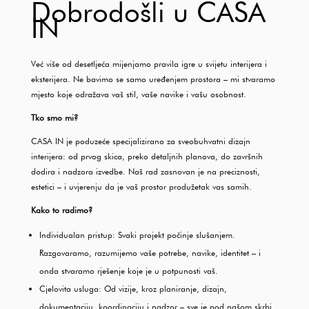
Dobrodošli u CASA
IN
Već više od desetljeća mijenjamo pravila igre u svijetu interijera i
eksterijera. Ne bavimo se samo uređenjem prostora – mi stvaramo
mjesto koje odražava vaš stil, vaše navike i vašu osobnost.
Tko smo mi?
CASA IN je poduzeće specijalizirano za sveobuhvatni dizajn
interijera: od prvog skica, preko detaljnih planova, do završnih
dodira i nadzora izvedbe. Naš rad zasnovan je na preciznosti,
estetici – i uvjerenju da je vaš prostor produžetak vas samih.
Kako to radimo?
Individualan pristup: Svaki projekt počinje slušanjem.
Razgovaramo, razumijemo vaše potrebe, navike, identitet – i
onda stvaramo rješenje koje je u potpunosti vaš.
Cjelovita usluga: Od vizije, kroz planiranje, dizajn,
dokumentaciju, koordinaciju i nadzor – sve je pod našom skrbi.