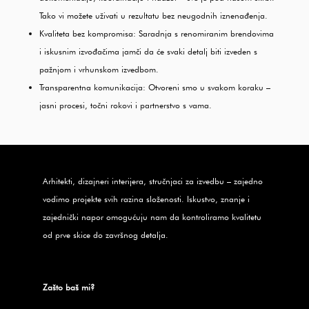
Tako vi možete uživati u rezultatu bez neugodnih iznenađenja.
Kvaliteta bez kompromisa: Saradnja s renomiranim brendovima
i iskusnim izvođačima jamči da će svaki detalj biti izveden s
pažnjom i vrhunskom izvedbom.
Transparentna komunikacija: Otvoreni smo u svakom koraku –
jasni procesi, točni rokovi i partnerstvo s vama.
Arhitekti, dizajneri interijera, stručnjaci za izvedbu – zajedno
vodimo projekte svih razina složenosti. Iskustvo, znanje i
zajednički napor omogućuju nam da kontroliramo kvalitetu
od prve skice do završnog detalja.
Zašto baš mi?