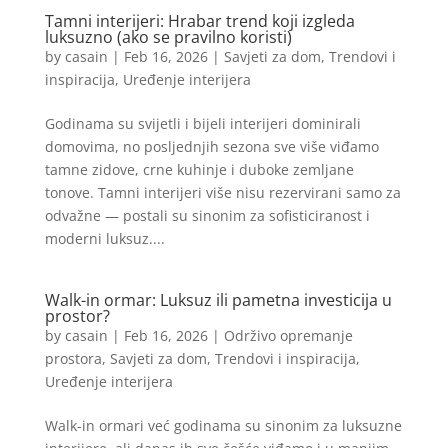
Tamni interijeri: Hrabar trend koji izgleda
luksuzno (ako se pravilno koristi)
by
casain
|
Feb 16, 2026
|
Savjeti za dom
,
Trendovi i
inspiracija
,
Uređenje interijera
Godinama su svijetli i bijeli interijeri dominirali
domovima, no posljednjih sezona sve više viđamo
tamne zidove, crne kuhinje i duboke zemljane
tonove. Tamni interijeri više nisu rezervirani samo za
odvažne — postali su sinonim za sofisticiranost i
moderni luksuz....
Walk-in ormar: Luksuz ili pametna investicija u
prostor?
by
casain
|
Feb 16, 2026
|
Održivo opremanje
prostora
,
Savjeti za dom
,
Trendovi i inspiracija
,
Uređenje interijera
Walk-in ormari već godinama su sinonim za luksuzne