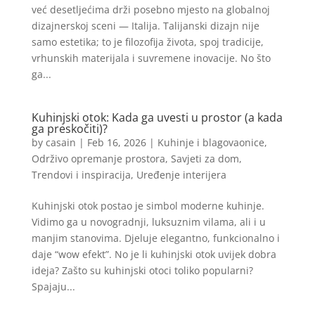
već desetljećima drži posebno mjesto na globalnoj
dizajnerskoj sceni — Italija. Talijanski dizajn nije
samo estetika; to je filozofija života, spoj tradicije,
vrhunskih materijala i suvremene inovacije. No što
ga...
Kuhinjski otok: Kada ga uvesti u prostor (a kada
ga preskočiti)?
by
casain
|
Feb 16, 2026
|
Kuhinje i blagovaonice
,
Održivo opremanje prostora
,
Savjeti za dom
,
Trendovi i inspiracija
,
Uređenje interijera
Kuhinjski otok postao je simbol moderne kuhinje.
Vidimo ga u novogradnji, luksuznim vilama, ali i u
manjim stanovima. Djeluje elegantno, funkcionalno i
daje “wow efekt”. No je li kuhinjski otok uvijek dobra
ideja? Zašto su kuhinjski otoci toliko popularni?
Spajaju...