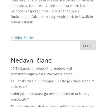
interijere, ali danas ih sve češće viđamo i u manjim
stanovima. Nisu rezervirani samo za velike kuće —
uz dobar raspored mogu biti iznenađujuće
funkcionalni čak i na manjoj kvadraturi. Je li walk-in
ormar estetski...
« Older Entries
Search
Nedavni članci
10 Talijanskih i svjetskih brendova koji
transformiraju svaki kutak vašeg doma
Talijanski dizajn u interijeru: Zašto je i dalje sinonim
za luksuz?
Kuhinjski otok: Kada ga uvesti u prostor (a kada ga
preskočiti)?
Tamni interijeri: Hrabar trend koji izgleda luksuzno