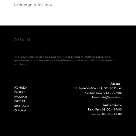
Uređenje interijera
CASA IN
As a luxury interior design company, we specialize in crafting exceptional
environments that elevate your lifestyle and provide you with a true sense of
sanctuary.
Adresa
PONUDA
Ul. Mate Vlašića 44A, 52440 Poreč
PROCES
Kontakt broj: 052 770 908
PROJEKTI
Email: info@casain.hr
OUTLET
Radno vrijeme
BRENDOVI
Pon.-Pet.: 08:00 – 19:00
O NAMA
Subota: 08:00 – 13:00