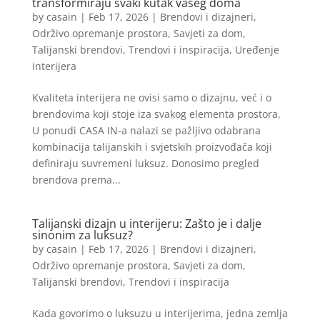
transformiraju svaki kutak vašeg doma
by
casain
|
Feb 17, 2026
|
Brendovi i dizajneri
,
Održivo opremanje prostora
,
Savjeti za dom
,
Talijanski brendovi
,
Trendovi i inspiracija
,
Uređenje
interijera
Kvaliteta interijera ne ovisi samo o dizajnu, već i o
brendovima koji stoje iza svakog elementa prostora.
U ponudi CASA IN-a nalazi se pažljivo odabrana
kombinacija talijanskih i svjetskih proizvođača koji
definiraju suvremeni luksuz. Donosimo pregled
brendova prema...
Talijanski dizajn u interijeru: Zašto je i dalje
sinonim za luksuz?
by
casain
|
Feb 17, 2026
|
Brendovi i dizajneri
,
Održivo opremanje prostora
,
Savjeti za dom
,
Talijanski brendovi
,
Trendovi i inspiracija
Kada govorimo o luksuzu u interijerima, jedna zemlja