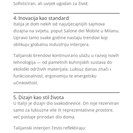
Sofisticiran, ali uvijek ugodan za život.
4. Inovacija kao standard
Italija je dom nekih od najutjecajnijih sajmova
dizajna na svijetu, poput Salone del Mobile u Milanu.
Upravo tamo svake godine nastaju trendovi koji
oblikuju globalnu industriju interijera.
Talijanski brendovi kontinuirano ulažu u razvoj novih
tehnologija — od pametnih kuhinjskih sustava do
ekološki održivih materijala. Luksuz danas znači i
funkcionalnost, ergonomiju te energetsku
učinkovitost.
5. Dizajn kao stil života
U Italiji je dizajn dio svakodnevice. On nije rezerviran
samo za luksuzne vile ili reprezentativne prostore,
već postaje prirodan dio doma.
Talijanski interijeri često reflektiraju: