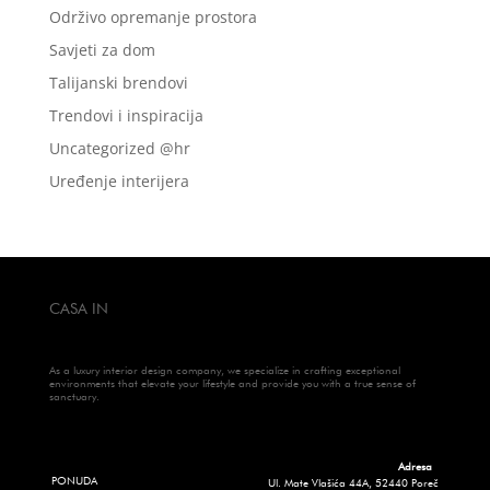
Održivo opremanje prostora
Savjeti za dom
Talijanski brendovi
Trendovi i inspiracija
Uncategorized @hr
Uređenje interijera
CASA IN
As a luxury interior design company, we specialize in crafting exceptional
environments that elevate your lifestyle and provide you with a true sense of
sanctuary.
Adresa
PONUDA
Ul. Mate Vlašića 44A, 52440 Poreč