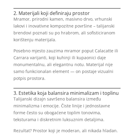
2. Materijali koji definiraju prostor
Mramor, prirodni kamen, masivno drvo, vrhunski
lakovi i inovativne kompozitne površine – talijanski
brendovi poznati su po hrabrom, ali sofisticiranom
korištenju materijala.
Posebno mjesto zauzima mramor poput Calacatte ili
Carrara varijanti, koji kuhinji ili kupaonici daje
monumentalnu, ali elegantnu notu. Materijal nije
samo funkcionalan element — on postaje vizualni
potpis prostora.
3. Estetika koja balansira minimalizam i toplinu
Talijanski dizajn savršeno balansira između
minimalizma i emocije. Čiste linije i jednostavne
forme često su obogaćene toplim tonovima,
teksturama i diskretnim luksuznim detaljima.
Rezultat? Prostor koji je moderan, ali nikada hladan.