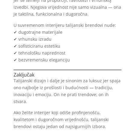
jer se temelji na proporciji, ravnoteži i vrhunskoj
izvedbi. Njegova vrijednost nije samo vizualna — ona
je taktilna, funkcionalna i dugoročna.
U suvremenom interijeru talijanski brendovi nude:
✔ dugotrajne materijale
✔ vrhunsku izradu
✔ sofisticiranu estetiku
✔ tehnološku naprednost
✔ bezvremensku eleganciju
Zaključak
Talijanski dizajn i dalje je sinonim za luksuz jer spaja
ono najbolje iz prošlosti i budućnosti — tradiciju,
inovaciju i emociju. On ne prati trendove; on ih
stvara.
Ako želite interijer koji odiše profinjenošću,
kvalitetom i dugoročnom vrijednošću, talijanski
brendovi ostaju jedan od najsigurnijih izbora.