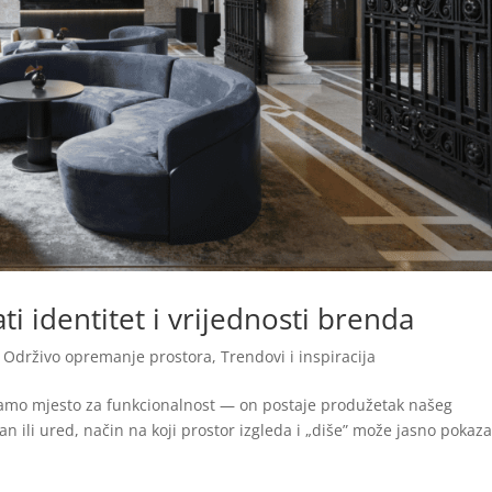
ti identitet i vrijednosti brenda
,
Održivo opremanje prostora
,
Trendovi i inspiracija
 samo mjesto za funkcionalnost — on postaje produžetak našeg
an ili ured, način na koji prostor izgleda i „diše” može jasno pokaza