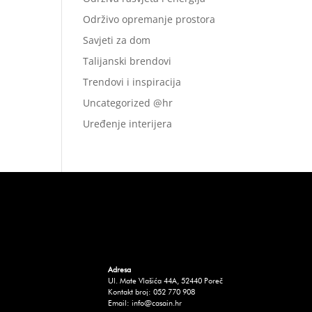
Održivo opremanje prostora
Savjeti za dom
Talijanski brendovi
Trendovi i inspiracija
Uncategorized @hr
Uređenje interijera
Adresa
Ul. Mate Vlašića 44A, 52440 Poreč
Kontakt broj: 052 770 908
Email: info@casain.hr