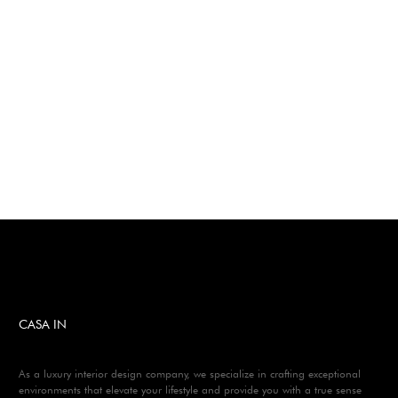
CASA IN
As a luxury interior design company, we specialize in crafting exceptional
environments that elevate your lifestyle and provide you with a true sense