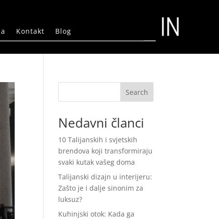
ma
Kontakt
Blog
Search
Nedavni članci
10 Talijanskih i svjetskih
brendova koji transformiraju
svaki kutak vašeg doma
Talijanski dizajn u interijeru:
Zašto je i dalje sinonim za
luksuz?
Kuhinjski otok: Kada ga