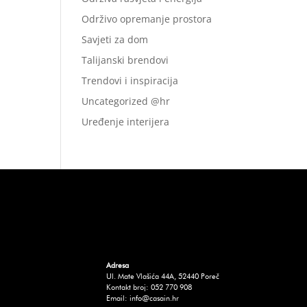
Održivo opremanje prostora
Savjeti za dom
Talijanski brendovi
Trendovi i inspiracija
Uncategorized @hr
Uređenje interijera
Adresa
Ul. Mate Vlašića 44A, 52440 Poreč
Kontakt broj: 052 770 908
Email: info@casain.hr