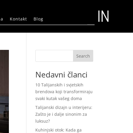
ma
Kontakt
Blog
Search
Nedavni članci
10 Talijanskih i svjetskih
brendova koji transformiraju
svaki kutak vašeg doma
Talijanski dizajn u interijeru:
Zašto je i dalje sinonim za
luksuz?
Kuhinjski otok: Kada ga