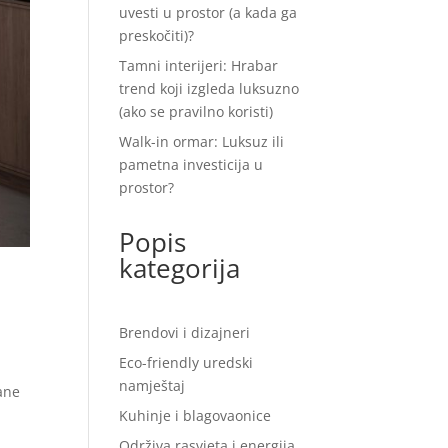
uvesti u prostor (a kada ga
preskočiti)?
Tamni interijeri: Hrabar
trend koji izgleda luksuzno
(ako se pravilno koristi)
Walk-in ormar: Luksuz ili
pametna investicija u
prostor?
Popis
kategorija
Brendovi i dizajneri
Eco-friendly uredski
namještaj
ane
Kuhinje i blagovaonice
Održiva rasvjeta i energija