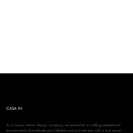
CASA IN
As a luxury interior design company, we specialize in crafting exceptional
environments that elevate your lifestyle and provide you with a true sense