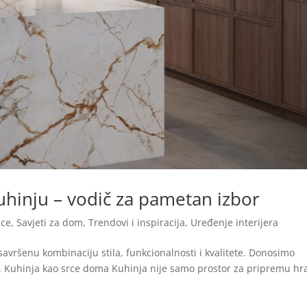
uhinju – vodič za pametan izbor
ice
,
Savjeti za dom
,
Trendovi i inspiracija
,
Uređenje interijera
savršenu kombinaciju stila, funkcionalnosti i kvalitete. Donosimo
i. Kuhinja kao srce doma Kuhinja nije samo prostor za pripremu hr